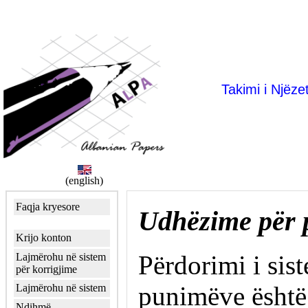
Takimi i Njëze
(english)
Faqja kryesore
Udhëzime për 
Krijo konton
Përdorimi i sis
Lajmërohu në sistem
për korrigjime
punimëve është
Lajmërohu në sistem
Ndihmë