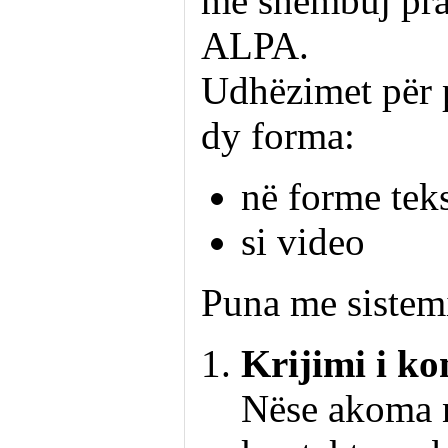
me shembuj prak
ALPA.
Udhëzimet për 
dy forma:
në forme tek
si video
Puna me sistem
Krijimi i ko
Nëse akoma n