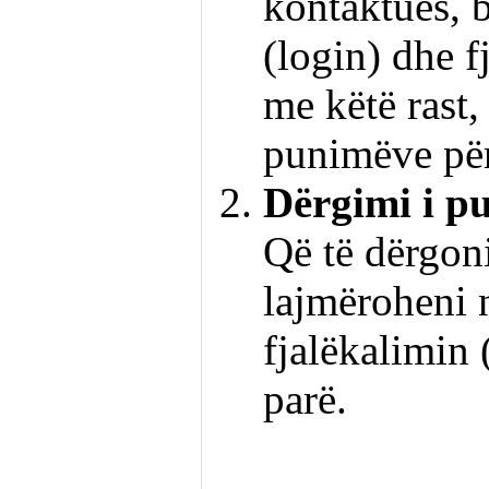
kontaktues, b
(login) dhe f
me këtë rast,
punimëve për
Dërgimi i p
Që të dërgoni
lajmëroheni 
fjalëkalimin 
parë.