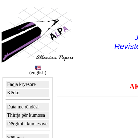
J
Revist
(english)
Faqja kryesore
AK
Kërko
Data me rëndësi
Thirrja për kumtesa
Dërgimi i kumtesave
Vëllimet